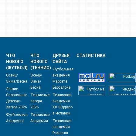
ЧТО
ЧТО
ДРУЗЬЯ
СТАТИСТИКА
НОВОГО
НОВОГО
САЙТА
(ФУТБОЛ)
(ТЕННИС)
Футбольная
Осень/
Осень/
академия
Зима/Весна
Зима/
Марсет в
Весна
Барселоне
Летние
Спортивные
Теннисные
Теннисная
Детские
лагеря
академия
лагеря 2026
2026
ХК Ферреро
в Испании
Футбольные
Теннисные
Академии
Академии
Теннисная
академия
Рафаэля