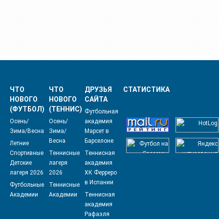
ЧТО
ЧТО
ДРУЗЬЯ
СТАТИСТИКА
НОВОГО
НОВОГО
САЙТА
(ФУТБОЛ)
(ТЕННИС)
Футбольная
Осень/
Осень/
академия
Зима/Весна
Зима/
Марсет в
Весна
Барселоне
Летние
Спортивные
Теннисные
Теннисная
Детские
лагеря
академия
лагеря 2026
2026
ХК Ферреро
в Испании
Футбольные
Теннисные
Академии
Академии
Теннисная
академия
Рафаэля