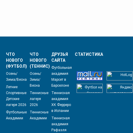
ЧТО
ЧТО
ДРУЗЬЯ
СТАТИСТИКА
НОВОГО
НОВОГО
САЙТА
(ФУТБОЛ)
(ТЕННИС)
Футбольная
Осень/
Осень/
академия
Зима/Весна
Зима/
Марсет в
Весна
Барселоне
Летние
Спортивные
Теннисные
Теннисная
Детские
лагеря
академия
лагеря 2026
2026
ХК Ферреро
в Испании
Футбольные
Теннисные
Академии
Академии
Теннисная
академия
Рафаэля