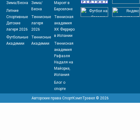
Зима/Весна
Зима/
Марсет в
Весна
Барселоне
Летние
Спортивные
Теннисные
Теннисная
Детские
лагеря
академия
лагеря 2026
2026
ХК Ферреро
в Испании
Футбольные
Теннисные
Академии
Академии
Теннисная
академия
Рафаэля
Надаля на
Майорке,
Испания
Блог о
спорте
Авторские права СпортКэмпТрэвел © 2026