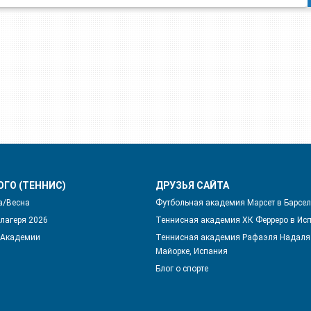
ОГО (ТЕННИС)
ДРУЗЬЯ САЙТА
а/Весна
Футбольная академия Марсет в Барсе
лагеря 2026
Теннисная академия ХК Ферреро в Ис
 Академии
Теннисная академия Рафаэля Надаля
Майорке, Испания
Блог о спорте